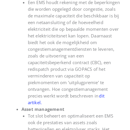
E
en EMS houdt rekening met de beperkingen
die worden opgelegd door congestie, zoals
de maximale capaciteit die beschikbaar is bij
een netaansluiting of de hoeveelheid
elektriciteit die op bepaalde momenten over
het elektriciteitsnet kan lopen. Daarnaast
biedt het ook de mogelijkheid om
congestiemanagementdiensten te leveren,
zoals de uitvoering van een
capaciteitsbeperkend contract
(CBC
)
,
een
redispatch
product via GOPACS
of
het
verminderen van capaciteit op
piekmomenten om ‘uitplugpremie’ te
ontvangen.
Hoe congestiemanagement
precies werkt wordt beschreven in
dit
artikel.
Asset management
T
ot slot beheert en optimaliseert een EMS
ook de prestaties van assets
zoals
batterijcellen en
elektrolyser
stack
s
. Het