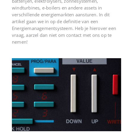
batterijen,
elektrolysers
, zonnesystemen,
windturbines, e-boilers en andere assets in
verschillende energiemarkten aansturen. In dit
artikel gaan we in op de definitie van een
Energiemanagementsysteem. Heb je hierover een
vraag, aarzel dan niet om contact met ons op te
nemen!