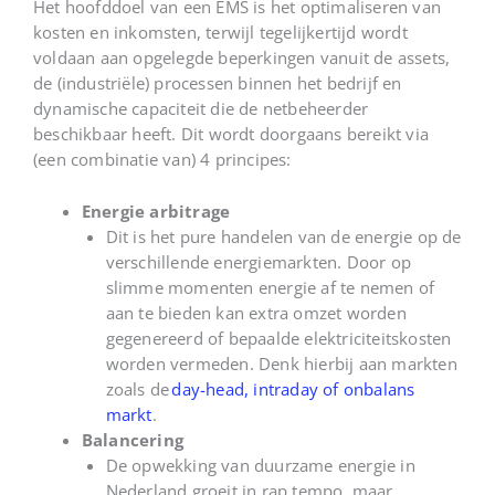
Het hoofddoel van een EMS is het optimaliseren van
kosten
en inkomsten
, terwijl tegelijkertijd wordt
voldaan aan opgelegde beperkingen
vanuit de assets,
de (industriële) processen binnen het bedrijf en
dynamische
capaciteit die de
netbeheerder
beschikbaar
heeft
. Dit wordt doorgaans bereikt via
(een combinatie van) 4 principes:
Energie arbitrage
Dit is het pure handelen van de energie op de
verschillende energiemarkten. Door op
slimme momenten energie af te nemen of
aan te bieden kan extra omzet worden
gegenereerd of bepaalde elektriciteitskosten
worden vermeden. Denk hierbij aan markten
zoals de
day-head, intraday of onbalans
markt
.
Balancering
D
e opwekking van duurzame energie in
Nederland groeit in rap tempo, maar