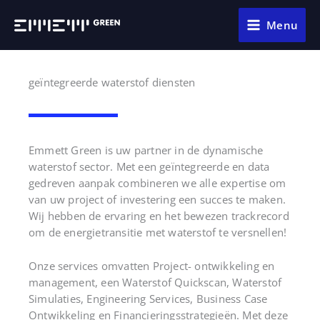
Ga
naar
Menu
de
inhoud
geïntegreerde waterstof diensten
Emmett Green is uw partner in de dynamische
waterstof sector. Met een geïntegreerde en data
gedreven aanpak combineren we alle expertise om
van uw project of investering een succes te maken.
Wij hebben de ervaring en het bewezen trackrecord
om de energietransitie met waterstof te versnellen!
Onze services omvatten Project- ontwikkeling en
management, een Waterstof Quickscan, Waterstof
Simulaties, Engineering Services, Business Case
Ontwikkeling en Financieringsstrategieën. Met deze