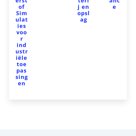
erst
teri
anc
of
j en
e
Sim
opsl
ulat
ag
ies
voo
r
ind
ustr
iële
toe
pas
sing
en